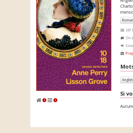
Anglai
Charlo
menson
Roman
e
26
l
On e
Soum
Prop
Mots
Angle
Si vo
1
1
Aucune