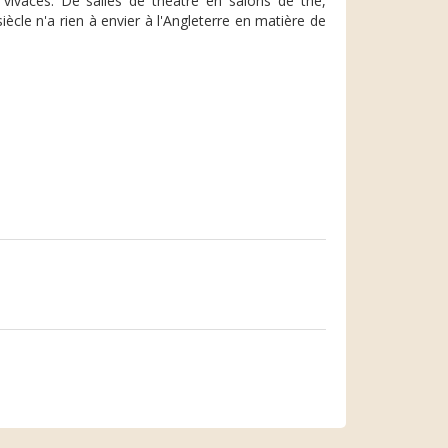
 vivaces. De salles de théâtre en salons de thé,
iècle n'a rien à envier à l'Angleterre en matière de