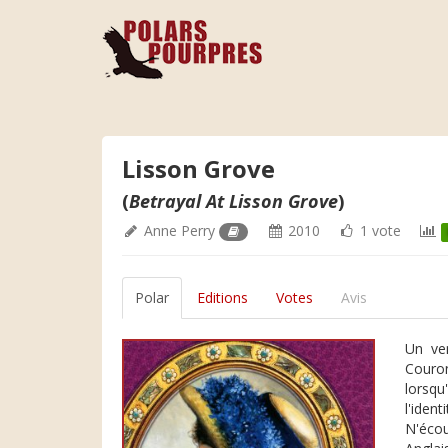
Lisson Grove
(
Betrayal At Lisson Grove
)
Anne Perry
2010
1 vote
Polar
Editions
Votes
Avis
Un ven
Couron
lorsqu
l'iden
N'écou