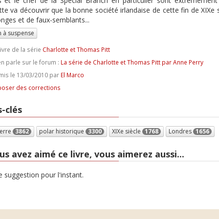
s et le chef de la Special Branch en particulier sont extrêmement
tte va découvrir que la bonne société irlandaise de cette fin de XIXe s
ges et de faux-semblants...
 à suspense
ivre de la série
Charlotte et Thomas Pitt
n parle sur le forum :
La série de Charlotte et Thomas Pitt par Anne Perry
is le 13/03/2010 par
El Marco
oser des corrections
-clés
terre
3862
polar historique
3300
XIXe siècle
1768
Londres
1656
us avez aimé ce livre, vous aimerez aussi...
 suggestion pour l'instant.