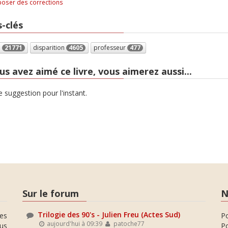
oser des corrections
-clés
e
21771
disparition
4605
professeur
477
us avez aimé ce livre, vous aimerez aussi...
 suggestion pour l'instant.
Sur le forum
N
Trilogie des 90's - Julien Freu (Actes Sud)
es
P
aujourd'hui à 09:39
patoche77
ous
Po