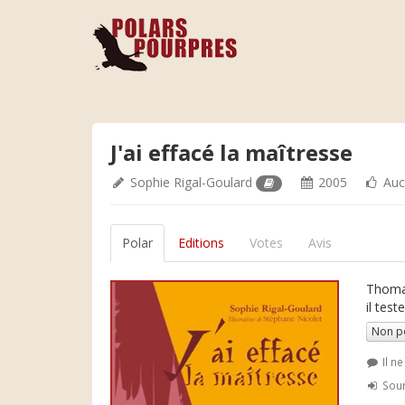
J'ai effacé la maîtresse
Sophie Rigal-Goulard
2005
Auc
Polar
Editions
Votes
Avis
Thomas
il tes
Non p
Il n
Soum