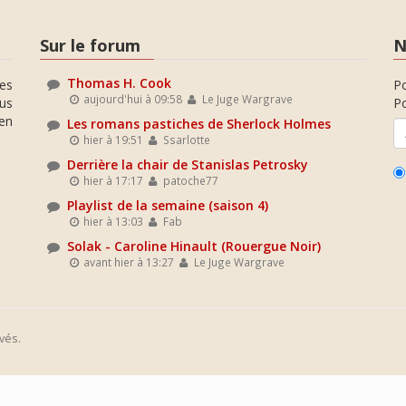
Sur le forum
N
Thomas H. Cook
es
P
aujourd'hui à 09:58
Le Juge Wargrave
ous
Po
en
Les romans pastiches de Sherlock Holmes
hier à 19:51
Ssarlotte
Derrière la chair de Stanislas Petrosky
hier à 17:17
patoche77
Playlist de la semaine (saison 4)
hier à 13:03
Fab
Solak - Caroline Hinault (Rouergue Noir)
avant hier à 13:27
Le Juge Wargrave
vés.