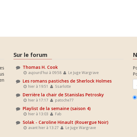
Sur le forum
N
Thomas H. Cook
es
P
aujourd'hui à 09:58
Le Juge Wargrave
ous
Po
en
Les romans pastiches de Sherlock Holmes
hier à 19:51
Ssarlotte
Derrière la chair de Stanislas Petrosky
hier à 17:17
patoche77
Playlist de la semaine (saison 4)
hier à 13:03
Fab
Solak - Caroline Hinault (Rouergue Noir)
avant hier à 13:27
Le Juge Wargrave