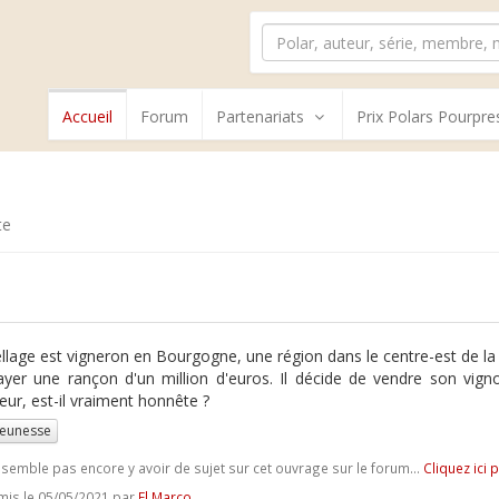
Accueil
Forum
Partenariats
Prix Polars Pourpre
te
ellage est vigneron en Bourgogne, une région dans le centre-est de la
ayer une rançon d'un million d'euros. Il décide de vendre son vign
teur, est-il vraiment honnête ?
jeunesse
e semble pas encore y avoir de sujet sur cet ouvrage sur le forum...
Cliquez ici 
is le 05/05/2021 par
El Marco