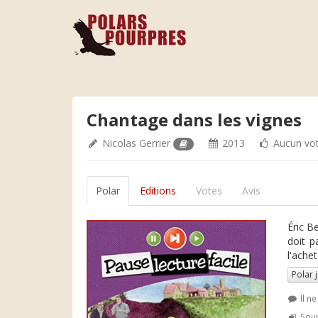
Chantage dans les vignes
Nicolas Gerrier
2013
Aucun vo
Polar
Editions
Votes
Avis
Éric B
doit p
l'ache
Polar 
Il n
Soum