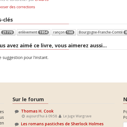
oser des corrections
-clés
e
21770
enlèvement
1954
rançon
168
Bourgogne-Franche-Comté
8
us avez aimé ce livre, vous aimerez aussi...
 suggestion pour l'instant.
Sur le forum
N
Thomas H. Cook
es
P
aujourd'hui à 09:58
Le Juge Wargrave
ous
Po
en
Les romans pastiches de Sherlock Holmes