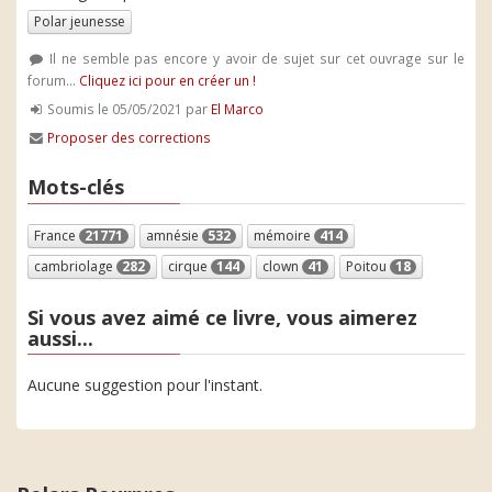
Polar jeunesse
Il ne semble pas encore y avoir de sujet sur cet ouvrage sur le
forum...
Cliquez ici pour en créer un !
Soumis le 05/05/2021 par
El Marco
Proposer des corrections
Mots-clés
France
21771
amnésie
532
mémoire
414
cambriolage
282
cirque
144
clown
41
Poitou
18
Si vous avez aimé ce livre, vous aimerez
aussi...
Aucune suggestion pour l'instant.