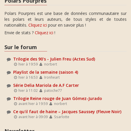
Polars Pourpres
Polars Pourpres est une base de données communautaire sur
les polars et leurs auteurs, de tous styles et de toutes
nationalités.
Cliquez ici
pour en savoir plus !
Envie de stats ?
Cliquez ici
!
Sur le forum
Trilogie des 90's - Julien Freu (Actes Sud)
hier à 19:59
norbert
Playlist de la semaine (saison 4)
hier à 16:53
Ironheart
Série Delia Mariola de A.F Carter
hier à 11:02
patoche77
Trilogie Reine rouge de Juan Gómez-Jurado
avant hier à 19:59
norbert
Ce qu'il faut de haine – Jacques Saussey (Fleuve Noir)
avant hier à 09:09
Ssarlotte