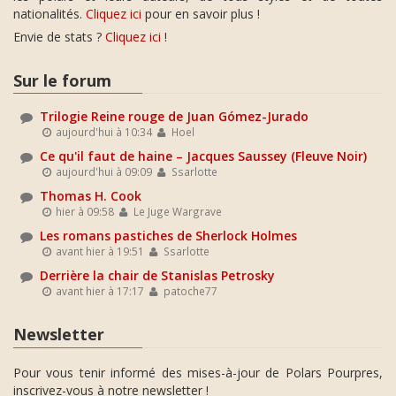
nationalités.
Cliquez ici
pour en savoir plus !
Envie de stats ?
Cliquez ici
!
Sur le forum
Trilogie Reine rouge de Juan Gómez-Jurado
aujourd'hui à 10:34
Hoel
Ce qu'il faut de haine – Jacques Saussey (Fleuve Noir)
aujourd'hui à 09:09
Ssarlotte
Thomas H. Cook
hier à 09:58
Le Juge Wargrave
Les romans pastiches de Sherlock Holmes
avant hier à 19:51
Ssarlotte
Derrière la chair de Stanislas Petrosky
avant hier à 17:17
patoche77
Newsletter
Pour vous tenir informé des mises-à-jour de Polars Pourpres,
inscrivez-vous à notre newsletter !