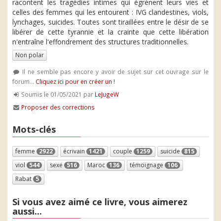
racontent les tragédies intimes qui égrènent leurs vies et
celles des femmes qui les entourent : IVG clandestines, viols,
lynchages, suicides. Toutes sont tiraillées entre le désir de se
libérer de cette tyrannie et la crainte que cette libération
n'entraîne l'effondrement des structures traditionnelles.
Non polar
Il ne semble pas encore y avoir de sujet sur cet ouvrage sur le
forum...
Cliquez ici pour en créer un !
Soumis le 01/05/2021 par
LeJugeW
Proposer des corrections
Mots-clés
femme
2922
écrivain
1421
couple
1259
suicide
815
viol
544
sexe
516
Maroc
136
témoignage
106
Rabat
5
Si vous avez aimé ce livre, vous aimerez
aussi...