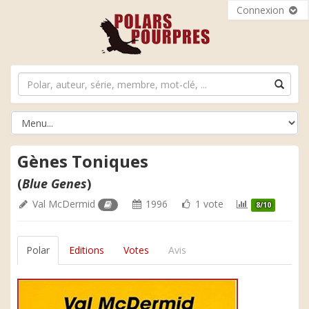
Connexion
Gènes Toniques
(
Blue Genes
)
Val McDermid
1996
1 vote
8/10
Polar
Editions
Votes
Avis