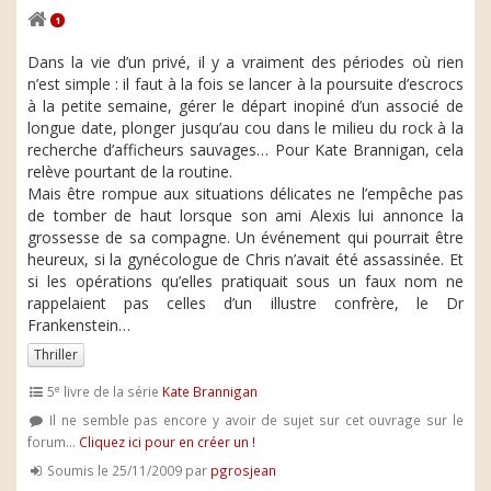
1
Dans la vie d’un privé, il y a vraiment des périodes où rien
n’est simple : il faut à la fois se lancer à la poursuite d’escrocs
à la petite semaine, gérer le départ inopiné d’un associé de
longue date, plonger jusqu’au cou dans le milieu du rock à la
recherche d’afficheurs sauvages… Pour Kate Brannigan, cela
relève pourtant de la routine.
Mais être rompue aux situations délicates ne l’empêche pas
de tomber de haut lorsque son ami Alexis lui annonce la
grossesse de sa compagne. Un événement qui pourrait être
heureux, si la gynécologue de Chris n’avait été assassinée. Et
si les opérations qu’elles pratiquait sous un faux nom ne
rappelaient pas celles d’un illustre confrère, le Dr
Frankenstein…
Thriller
e
5
livre de la série
Kate Brannigan
Il ne semble pas encore y avoir de sujet sur cet ouvrage sur le
forum...
Cliquez ici pour en créer un !
Soumis le 25/11/2009 par
pgrosjean