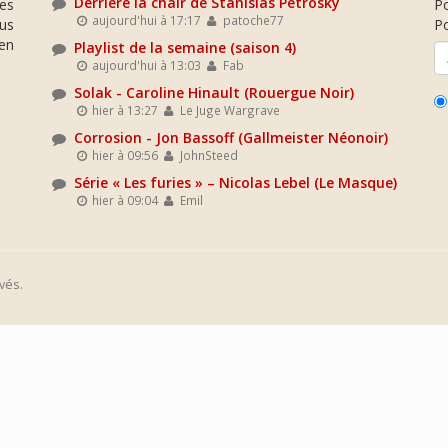
Derrière la chair de Stanislas Petrosky
es
P
aujourd'hui à 17:17
patoche77
ous
Po
en
Playlist de la semaine (saison 4)
aujourd'hui à 13:03
Fab
Solak - Caroline Hinault (Rouergue Noir)
hier à 13:27
Le Juge Wargrave
Corrosion - Jon Bassoff (Gallmeister Néonoir)
hier à 09:56
JohnSteed
Série « Les furies » – Nicolas Lebel (Le Masque)
hier à 09:04
Emil
vés.