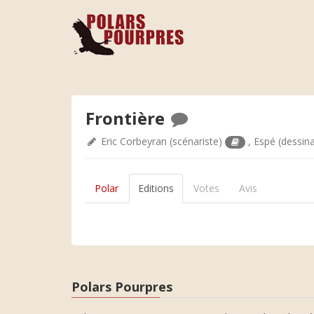
Frontière
Eric Corbeyran
(scénariste)
,
Espé
(dessin
Polar
Editions
Votes
Avis
Polars Pourpres