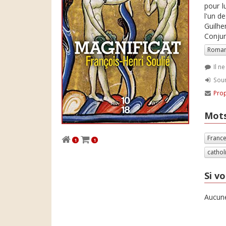
pour l
l'un d
Guilhe
Conjur
Roman
Il n
Soum
Prop
Mots
Franc
1
1
cathol
Si vo
Aucune