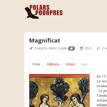
Magnificat
François-Henri Soulié
2021
2 v
Polar
Editions
Votes
Avis
An 117
La vic
trouba
: Le J
Tandis
instau
Affaib