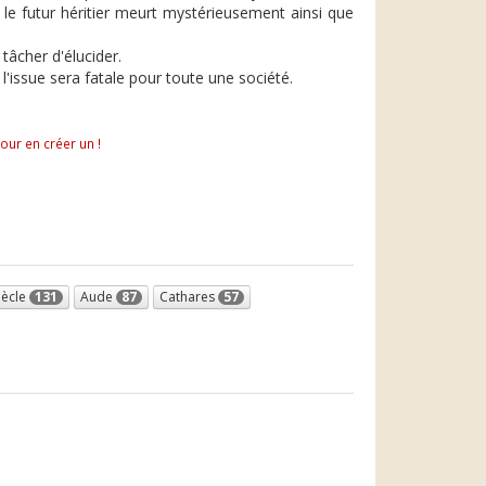
 le futur héritier meurt mystérieusement ainsi que
tâcher d'élucider.
l'issue sera fatale pour toute une société.
pour en créer un !
siècle
131
Aude
87
Cathares
57