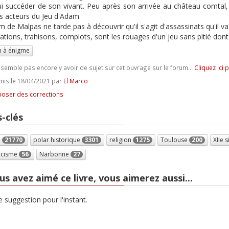
ui succéder de son vivant. Peu après son arrivée au château comtal,
es acteurs du Jeu d'Adam.
m de Malpas ne tarde pas à découvrir qu'il s'agit d'assassinats qu'il va 
ations, trahisons, complots, sont les rouages d'un jeu sans pitié dont 
 à énigme
e semble pas encore y avoir de sujet sur cet ouvrage sur le forum...
Cliquez ici 
is le 18/04/2021 par
El Marco
oser des corrections
-clés
e
21770
polar historique
3301
religion
1275
Toulouse
200
XIIe 
icisme
56
Narbonne
27
us avez aimé ce livre, vous aimerez aussi...
 suggestion pour l'instant.