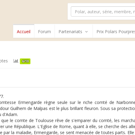
Accueil
Forum
Partenariats
Prix Polars Pourpre
otes
6/10
7.
omtesse Ermengarde règne seule sur le riche comté de Narbonne. 
dour Guilhem de Malpas est le plus brillant fleuron. Sous sa protecti
eu d'Adam.
 que le comte de Toulouse rêve de s'emparer du comté, les march
rer une République. L'Eglise de Rome, quant à elle, se cherche des alli
lie par la maladie, Ermengarde, se sent menacée de toutes parts. Elle 