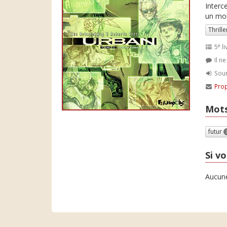
Interce
un mon
Thrille
e
5
li
Il n
Soum
Prop
Mots
futur
Si vo
Aucune