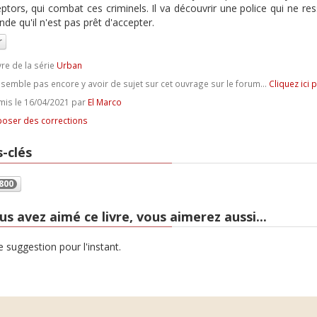
ptors, qui combat ces criminels. Il va découvrir une police qui ne resse
de qu'il n'est pas prêt d'accepter.
r
vre de la série
Urban
e semble pas encore y avoir de sujet sur cet ouvrage sur le forum...
Cliquez ici 
is le 16/04/2021 par
El Marco
oser des corrections
-clés
800
us avez aimé ce livre, vous aimerez aussi...
 suggestion pour l'instant.