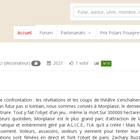
Accueil
Forum
Partenariats
Prix Polars Pourpre
ci
(dessinateur)
2021
1 vote
9/10
me confrontation : les révélations et les coups de théâtre s'enchaîne
n futur pas si lointain, nous sommes conviés à Monplaisir, le dernier 
truire. Tout y fait l'objet d'un jeu... même la mort.Sur 300000 hectar
iteurs quotidien, Monplaisir est le plus grand parc d'attraction de
rmatique et entièrement géré par A.L.I.C.E., l'I.A. qu'il a créée ! Mais
issement. Voleurs, assassins, violeurs y viennent pour tenter leur
ations sont filmées en direct et font l'objet de paris. Zachary Buz