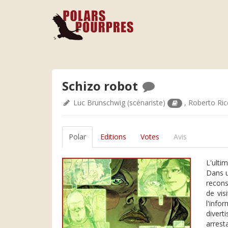
Schizo robot
Luc Brunschwig
(scénariste)
,
Roberto Ric
Polar
Editions
Votes
Avis
L'ulti
Dans u
recons
de vis
l'info
divert
arrest