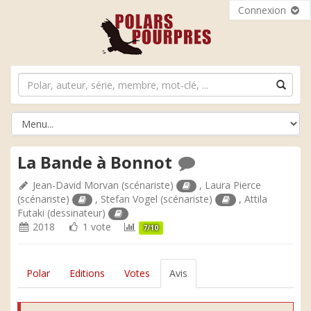
Connexion
La Bande à Bonnot
Jean-David Morvan
(scénariste)
,
Laura Pierce
(scénariste)
,
Stefan Vogel
(scénariste)
,
Attila
Futaki
(dessinateur)
2018
1 vote
7/10
Polar
Editions
Votes
Avis