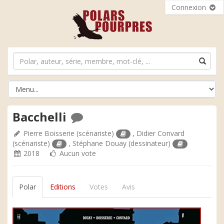
Connexion
Bacchelli
Pierre Boisserie
(scénariste)
,
Didier Convard
(scénariste)
,
Stéphane Douay
(dessinateur)
2018
Aucun vote
Polar
Editions
Votes
Avis