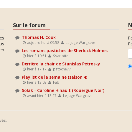
Sur le forum
N
Thomas H. Cook
es
P
aujourd'hui à 09:58
Le Juge Wargrave
ous
Po
en
Les romans pastiches de Sherlock Holmes
hier à 19:51
Ssarlotte
Derrière la chair de Stanislas Petrosky
hier à 17:17
patoche77
Playlist de la semaine (saison 4)
hier à 13:03
Fab
Solak - Caroline Hinault (Rouergue Noir)
avant hier à 13:27
Le Juge Wargrave
vés.