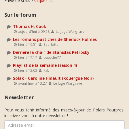
Envie de stats ?
Cliquez ici
!
Sur le forum
Thomas H. Cook
aujourd'hui à 09:58
Le Juge Wargrave
Les romans pastiches de Sherlock Holmes
hier à 19:51
Ssarlotte
Derrière la chair de Stanislas Petrosky
hier à 17:17
patoche77
Playlist de la semaine (saison 4)
hier à 13:03
Fab
Solak - Caroline Hinault (Rouergue Noir)
avant hier à 13:27
Le Juge Wargrave
Newsletter
Pour vous tenir informé des mises-à-jour de Polars Pourpres,
inscrivez-vous à notre newsletter !