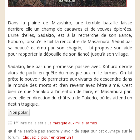
Dans la plaine de Mizushiro, une terrible bataille laisse
derrière elle un champ de cadavres et de veuves éplorées.
L'une d'elles, Sadakïo, est à la recherche de son ﬁancé,
Koburo, lorsqu'elle fait la rencontre de Masamura. Séduit par
sa beauté et ému par son chagrin, il lui propose son aide
pour rapporter la dépouille de son ﬁancé jusqu'à son village.
Sadakïo, liée par une promesse passée avec Koburo décide
alors de partir en quête du masque aux mille larmes. On lui
prête le pouvoir de permettre aux vivants de descendre dans
le monde des morts et d'en revenir avec l'être aimé. C'est
bien ce que Sadakïo a l'intention de faire, et Masamura part
avec elle en direction du château de Takedo, où les attend un
destin tragique...
Non polar
er
1
livre de la série
Le masque aux mille larmes
Il ne semble pas encore y avoir de sujet sur cet ouvrage sur le
forum...
Cliquez ici pour en créer un !