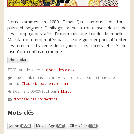
Nous sommes en 1280. Tchen-Qin, samouraï du tout-
puissant seigneur Oshikaga, prend la route avec douze de
ses compagnons afin d'exterminer une bande de rebelles.
Mais la route empruntée par le jeune guerrier pour affronter
ses ennemis traverse le royaume des morts et s'étend
jusqu'aux confins du monde...
Non polar
e
9
livre de la série
Le Vent des dieux
Il ne semble pas encore y avoir de sujet sur cet ouvrage sur le
forum...
Cliquez ici pour en créer un !
Soumis le 06/03/2021 par
El Marco
Proposer des corrections
Mots-clés
Japon
4550
Moyen Age
847
XIIIe siècle
136