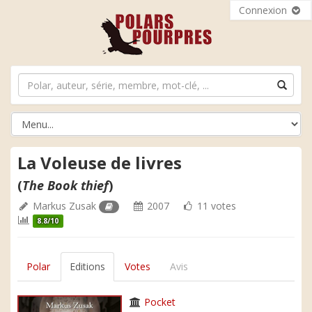
Connexion
La Voleuse de livres
(
The Book thief
)
Markus Zusak
2007
11 votes
8.8/10
Polar
Editions
Votes
Avis
Pocket