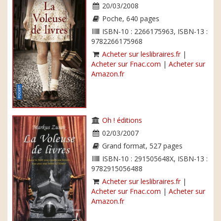
20/03/2008
Poche, 640 pages
ISBN-10 : 2266175963, ISBN-13 :
9782266175968
Acheter sur leslibraires.fr
|
Acheter sur Fnac.com
|
Acheter sur
Amazon.fr
Oh ! éditions
02/03/2007
Grand format, 527 pages
ISBN-10 : 291505648X, ISBN-13 :
9782915056488
Acheter sur leslibraires.fr
|
Acheter sur Fnac.com
|
Acheter sur
Amazon.fr