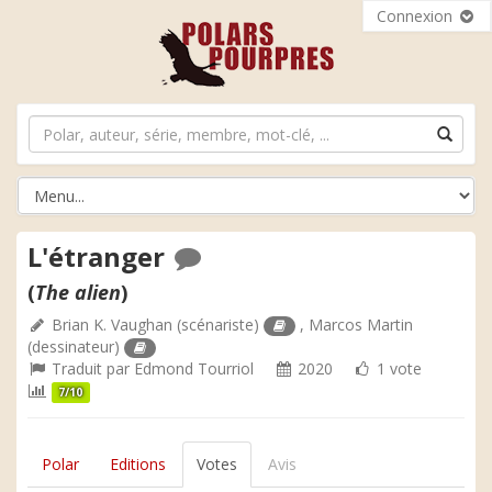
Connexion
L'étranger
(
The alien
)
Brian K. Vaughan
(scénariste)
,
Marcos Martin
(dessinateur)
Traduit par
Edmond Tourriol
2020
1 vote
7/10
Polar
Editions
Votes
Avis