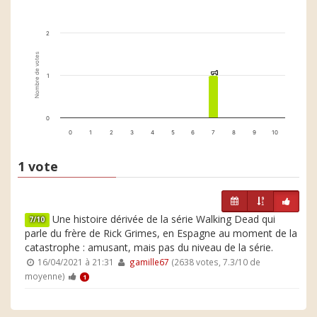
2
Nombre de votes
1
1
1
0
0
1
2
3
4
5
6
7
8
9
10
1 vote
Une histoire dérivée de la série Walking Dead qui
7/10
parle du frère de Rick Grimes, en Espagne au moment de la
catastrophe : amusant, mais pas du niveau de la série.
16/04/2021 à 21:31
gamille67
(2638 votes, 7.3/10 de
moyenne)
1