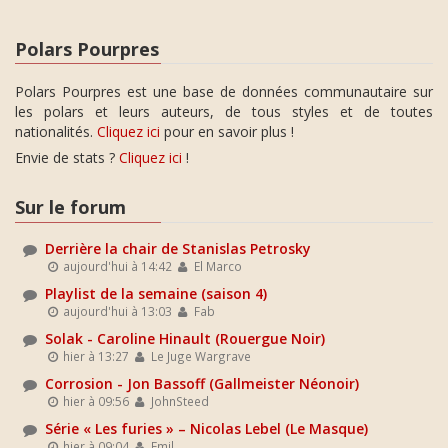
Polars Pourpres
Polars Pourpres est une base de données communautaire sur
les polars et leurs auteurs, de tous styles et de toutes
nationalités.
Cliquez ici
pour en savoir plus !
Envie de stats ?
Cliquez ici
!
Sur le forum
Derrière la chair de Stanislas Petrosky
aujourd'hui à 14:42
El Marco
Playlist de la semaine (saison 4)
aujourd'hui à 13:03
Fab
Solak - Caroline Hinault (Rouergue Noir)
hier à 13:27
Le Juge Wargrave
Corrosion - Jon Bassoff (Gallmeister Néonoir)
hier à 09:56
JohnSteed
Série « Les furies » – Nicolas Lebel (Le Masque)
hier à 09:04
Emil