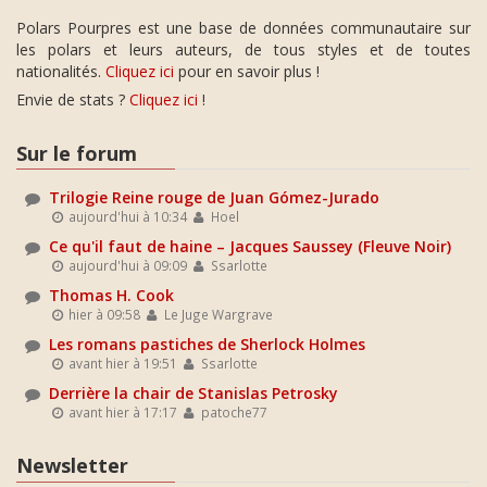
Polars Pourpres est une base de données communautaire sur
les polars et leurs auteurs, de tous styles et de toutes
nationalités.
Cliquez ici
pour en savoir plus !
Envie de stats ?
Cliquez ici
!
Sur le forum
Trilogie Reine rouge de Juan Gómez-Jurado
aujourd'hui à 10:34
Hoel
Ce qu'il faut de haine – Jacques Saussey (Fleuve Noir)
aujourd'hui à 09:09
Ssarlotte
Thomas H. Cook
hier à 09:58
Le Juge Wargrave
Les romans pastiches de Sherlock Holmes
avant hier à 19:51
Ssarlotte
Derrière la chair de Stanislas Petrosky
avant hier à 17:17
patoche77
Newsletter