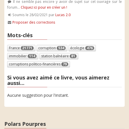
Il ne semble pas encore y avoir de sujet sur cet ouvrage sur le
forum...
Cliquez ici pour en créer un !
Soumis le 28/02/2021 par
Lucas 2.0
Proposer des corrections
Mots-clés
France
21771
corruption
534
écologie
476
immobilier
114
station balnéaire
81
corruptions politico-financières
79
Si vous avez aimé ce livre, vous aimerez
aussi...
Aucune suggestion pour l'instant.
Polars Pourpres