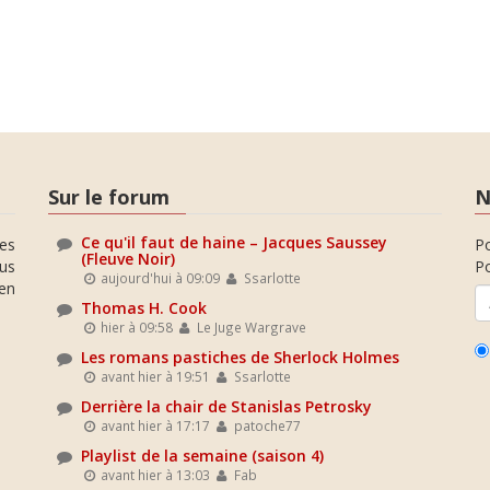
Sur le forum
N
Ce qu'il faut de haine – Jacques Saussey
es
P
(Fleuve Noir)
ous
Po
aujourd'hui à 09:09
Ssarlotte
en
Thomas H. Cook
hier à 09:58
Le Juge Wargrave
Les romans pastiches de Sherlock Holmes
avant hier à 19:51
Ssarlotte
Derrière la chair de Stanislas Petrosky
avant hier à 17:17
patoche77
Playlist de la semaine (saison 4)
avant hier à 13:03
Fab