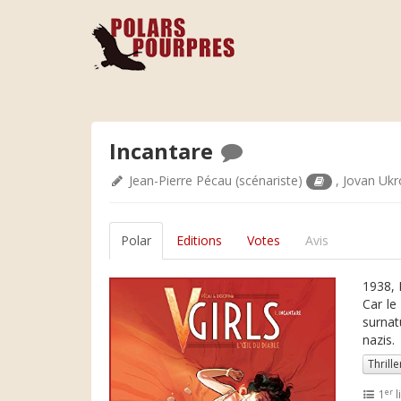
Incantare
Jean-Pierre Pécau
(scénariste)
,
Jovan Ukr
Polar
Editions
Votes
Avis
1938, 
Car le
surnat
nazis.
Thrille
er
1
l