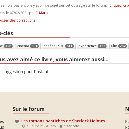
e semble pas encore y avoir de sujet sur cet ouvrage sur le forum...
Cliquez ici 
is le 07/02/2021 par
El Marco
oser des corrections
-clés
me
726
cinéma
694
années 1930
611
expérience
322
film
262
us avez aimé ce livre, vous aimerez aussi...
 suggestion pour l'instant.
Sur le forum
N
Les romans pastiches de Sherlock Holmes
es
P
aujourd'hui à 19:51
Ssarlotte
ous
Po