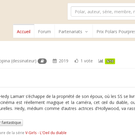
Accueil
Forum
Partenariats
Prix Polars Pourpre
opina
(dessinateur)
2019
1 vote
6/10
Hedy Lamarr s’échappe de la propriété de son époux, où les SS se livre
 cinéma est réellement magique et la caméra, cet œil du diable, ou
urelles. Hedy, médium comme d’autres actrices d’Hollywood, va rasse
r fantastique
ivre de la série
V-Girls - L'Oeil du diable