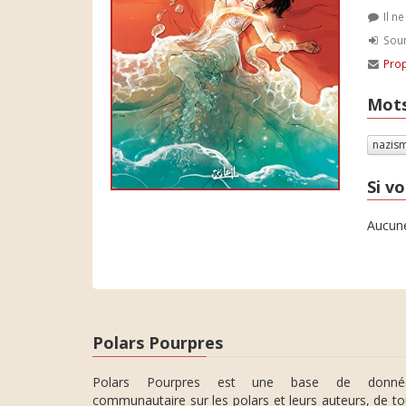
Il n
Soum
Prop
Mots
nazis
Si vo
Aucune
Polars Pourpres
Polars Pourpres est une base de donné
communautaire sur les polars et leurs auteurs, de t