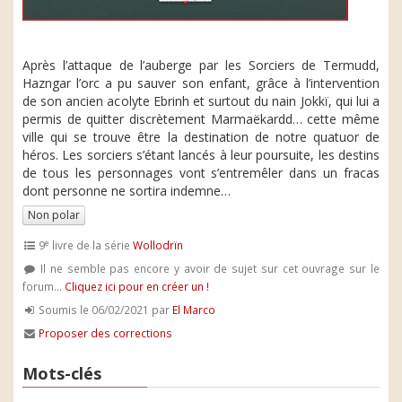
Après l’attaque de l’auberge par les Sorciers de Termudd,
Hazngar l’orc a pu sauver son enfant, grâce à l’intervention
de son ancien acolyte Ebrinh et surtout du nain Jokkï, qui lui a
permis de quitter discrètement Marmaëkardd… cette même
ville qui se trouve être la destination de notre quatuor de
héros. Les sorciers s’étant lancés à leur poursuite, les destins
de tous les personnages vont s’entremêler dans un fracas
dont personne ne sortira indemne…
Non polar
e
9
livre de la série
Wollodrïn
Il ne semble pas encore y avoir de sujet sur cet ouvrage sur le
forum...
Cliquez ici pour en créer un !
Soumis le 06/02/2021 par
El Marco
Proposer des corrections
Mots-clés