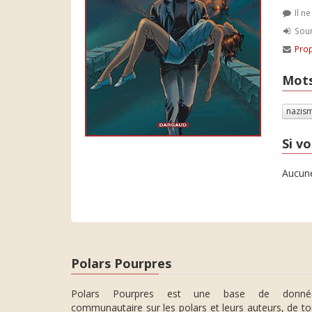
Il n
Soum
Prop
Mots
nazis
Si vo
Aucune
Polars Pourpres
Polars Pourpres est une base de donné
communautaire sur les polars et leurs auteurs, de t