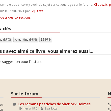
e semble pas encore y avoir de sujet sur cet ouvrage sur le forum...
Cliquez ici 
is le 31/01/2021 par
LeJugeW
oser des corrections
-clés
me
726
Argentine
233
SS
28
us avez aimé ce livre, vous aimerez aussi...
 suggestion pour l'instant.
Sur le forum
N
Les romans pastiches de Sherlock Holmes
es
P
hier à 19:51
Ssarlotte
ous
Po