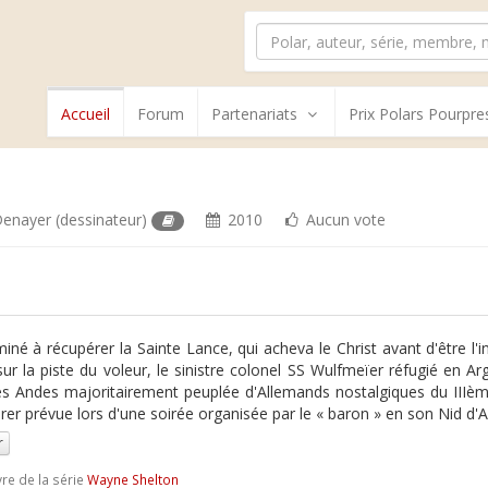
Accueil
Forum
Partenariats
Prix Polars Pourpre
 Denayer
(dessinateur)
2010
Aucun vote
iné à récupérer la Sainte Lance, qui acheva le Christ avant d'être l'
sur la piste du voleur, le sinistre colonel SS Wulfmeïer réfugié en A
des Andes majoritairement peuplée d'Allemands nostalgiques du III
rer prévue lors d'une soirée organisée par le « baron » en son Nid d'Ai
r
vre de la série
Wayne Shelton