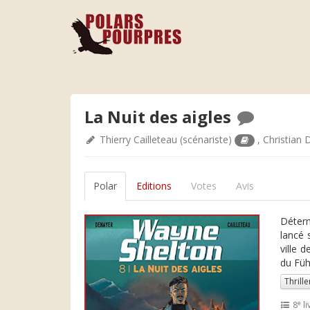
La Nuit des aigles
Thierry Cailleteau
(scénariste)
,
Christian
Polar
Editions
Votes
Avis
Déterm
lancé 
ville 
du Füh
Thrille
e
8
li