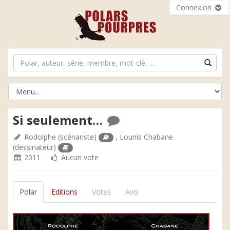
Connexion
Si seulement…
Rodolphe
(scénariste)
,
Lounis Chabane
(dessinateur)
2011
Aucun vote
Polar
Editions
Votes
Avis