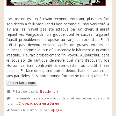
Joe Horton est un écrivain reconnu. Pourtant, plusieurs fois
son destin a failli basculer du bon comme du mauvais côté. A
17 ans, s’il n’avait pas été attaqué par un chien, il aurait
rejoint les Vanguards, un groupe dont le succès fulgurant
l’aurait probablement propulsé au rang de rock star. Et s’il
n’était pas devenu écrivain après de graves erreurs de
jeunesse, comme le jour où il incendia le bâtiment d’un voisin
irascible, il aurait probablement fini voyou. Aujourd’hui, dans
le sous-sol de l’antique demeure qu’il vient d’acquérir, Joe
Horton va être confronté à son destin, ou plutôt à ses
destins. En face de lui, cinq portes débouchant sur autant de
vies parallèles. Et si notre bonne fortune ne tenait qu’à un fil?
Thriller fantastique
er
1
livre de la série
Si seulement
Il ne semble pas encore y avoir de sujet sur cet ouvrage sur le
forum...
Cliquez ici pour en créer un !
Soumis le 31/01/2021 par
LeJugeW