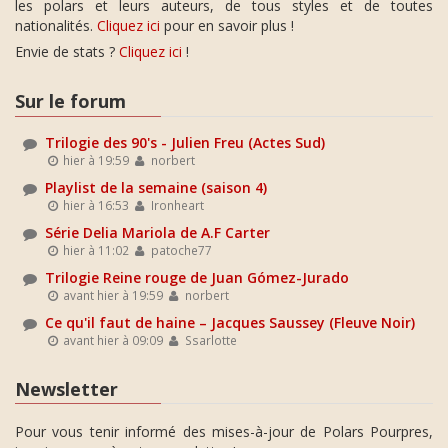
les polars et leurs auteurs, de tous styles et de toutes
nationalités.
Cliquez ici
pour en savoir plus !
Envie de stats ?
Cliquez ici
!
Sur le forum
Trilogie des 90's - Julien Freu (Actes Sud)
hier à 19:59
norbert
Playlist de la semaine (saison 4)
hier à 16:53
Ironheart
Série Delia Mariola de A.F Carter
hier à 11:02
patoche77
Trilogie Reine rouge de Juan Gómez-Jurado
avant hier à 19:59
norbert
Ce qu'il faut de haine – Jacques Saussey (Fleuve Noir)
avant hier à 09:09
Ssarlotte
Newsletter
Pour vous tenir informé des mises-à-jour de Polars Pourpres,