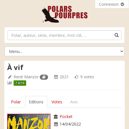
Connexion
À vif
René Manzor
2021
9 votes
7.6/10
Polar
Editions
Votes
Avis
Pocket
14/04/2022