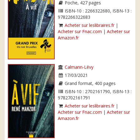
Poche, 427 pages
ISBN-10 : 2266322680, ISBN-13 :
9782266322683
Acheter sur leslibraires.fr
|
Acheter sur Fnac.com
|
Acheter sur
Amazon.fr
Calmann-Lévy
17/03/2021
Grand format, 400 pages
ISBN-10 : 2702161790, ISBN-13 :
9782702161791
Acheter sur leslibraires.fr
|
Acheter sur Fnac.com
|
Acheter sur
Amazon.fr