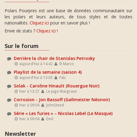
Polars Pourpres est une base de données communautaire sur
les polars et leurs auteurs, de tous styles et de toutes
nationalités.
Cliquez ici
pour en savoir plus !
Envie de stats ?
Cliquez ici
!
Sur le forum
Derrière la chair de Stanislas Petrosky
aujourd'hui à 14:42
El Marco
Playlist de la semaine (saison 4)
aujourd'hui à 13:03
Fab
Solak - Caroline Hinault (Rouergue Noir)
hier à 13:27
Le Juge Wargrave
Corrosion - Jon Bassoff (Gallmeister Néonoir)
hier à 09:56
JohnSteed
Série « Les furies » – Nicolas Lebel (Le Masque)
hier à 09:04
Emil
Newsletter