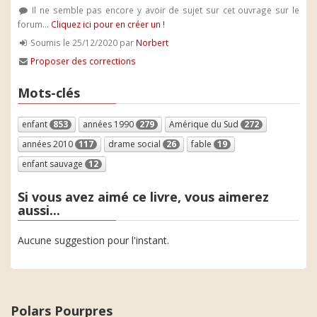
Il ne semble pas encore y avoir de sujet sur cet ouvrage sur le
forum...
Cliquez ici pour en créer un !
Soumis le 25/12/2020 par
Norbert
Proposer des corrections
Mots-clés
enfant
853
années 1990
279
Amérique du Sud
272
années 2010
117
drame social
26
fable
19
enfant sauvage
12
Si vous avez aimé ce livre, vous aimerez
aussi...
Aucune suggestion pour l'instant.
Polars Pourpres