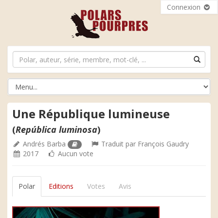
Connexion
Une République lumineuse
(
República luminosa
)
Andrés Barba
Traduit par
François Gaudry
2017
Aucun vote
Polar
Editions
Votes
Avis