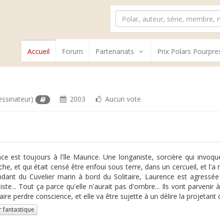
Accueil
Forum
Partenariats
Prix Polars Pourpre
essinateur)
2003
Aucun vote
ce est toujours à l'île Maurice. Une longaniste, sorcière qui invoque
che, et qui était censé être enfoui sous terre, dans un cercueil, et l'
dant du Cuvelier marin à bord du Solitaire, Laurence est agressé
iste... Tout ça parce qu'elle n'aurait pas d'ombre... Ils vont parveni
faire perdre conscience, et elle va être sujette à un délire la projetant 
r fantastique