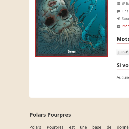
e
6
li
Il n
Soum
Prop
Mots
passé
Si vo
Aucune
Polars Pourpres
Polars Pourpres est une base de donné