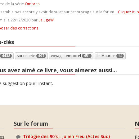
vre de la série
Ombres
e semble pas encore y avoir de sujet sur cet ouvrage sur le forum...
Cliquez ici 
is le 22/12/2020 par
LeJugeW
oser des corrections
-clés
4438
sorcellerie
497
voyage temporel
451
Ile Maurice
14
us avez aimé ce livre, vous aimerez aussi...
 suggestion pour l'instant.
Sur le forum
N
Trilogie des 90's - Julien Freu (Actes Sud)
es
P