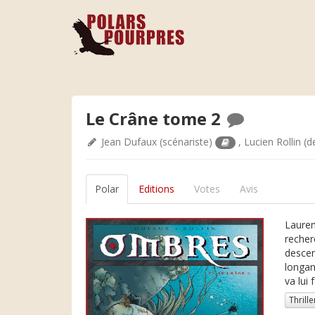
Le Crâne tome 2
Jean Dufaux
(scénariste)
,
Lucien Rollin
(d
Polar
Editions
Votes
Avis
Lauren
recher
descen
longan
va lui 
Thrille