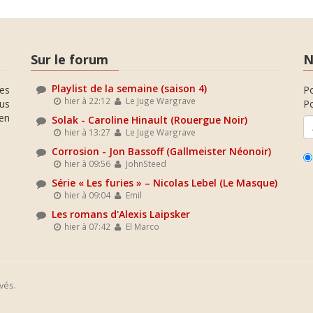
Sur le forum
N
Playlist de la semaine (saison 4)
es
P
hier à 22:12
Le Juge Wargrave
ous
Po
en
Solak - Caroline Hinault (Rouergue Noir)
hier à 13:27
Le Juge Wargrave
Corrosion - Jon Bassoff (Gallmeister Néonoir)
hier à 09:56
JohnSteed
Série « Les furies » – Nicolas Lebel (Le Masque)
hier à 09:04
Emil
Les romans d'Alexis Laipsker
hier à 07:42
El Marco
vés.