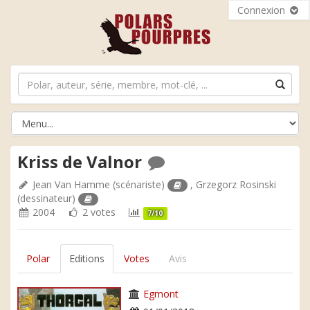
Connexion
Kriss de Valnor
Jean Van Hamme
(scénariste)
,
Grzegorz Rosinski
(dessinateur)
2004
2 votes
7/10
Polar
Editions
Votes
Avis
Egmont