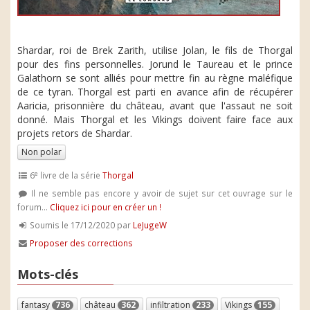
Shardar, roi de Brek Zarith, utilise Jolan, le fils de Thorgal
pour des fins personnelles. Jorund le Taureau et le prince
Galathorn se sont alliés pour mettre fin au règne maléfique
de ce tyran. Thorgal est parti en avance afin de récupérer
Aaricia, prisonnière du château, avant que l'assaut ne soit
donné. Mais Thorgal et les Vikings doivent faire face aux
projets retors de Shardar.
Non polar
e
6
livre de la série
Thorgal
Il ne semble pas encore y avoir de sujet sur cet ouvrage sur le
forum...
Cliquez ici pour en créer un !
Soumis le 17/12/2020 par
LeJugeW
Proposer des corrections
Mots-clés
fantasy
736
château
362
infiltration
233
Vikings
155