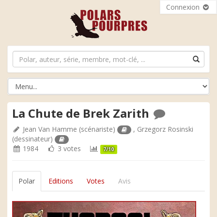
Connexion
La Chute de Brek Zarith
Jean Van Hamme
(scénariste)
,
Grzegorz Rosinski
(dessinateur)
1984
3 votes
7/10
Polar
Editions
Votes
Avis