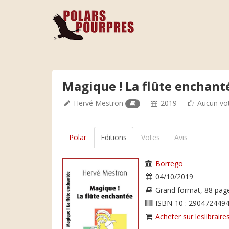
Magique ! La flûte enchant
Hervé Mestron
2019
Aucun vo
Polar
Editions
Votes
Avis
Borrego
04/10/2019
Grand format, 88 pag
ISBN-10 : 2904724494
Acheter sur leslibraires