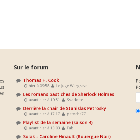
Sur le forum
N
Thomas H. Cook
es
P
hier à 09:58
Le Juge Wargrave
ous
Po
en
Les romans pastiches de Sherlock Holmes
avant hier à 19:51
Ssarlotte
Derrière la chair de Stanislas Petrosky
avant hier à 17:17
patoche77
Playlist de la semaine (saison 4)
avant hier à 13:03
Fab
Solak - Caroline Hinault (Rouergue Noir)