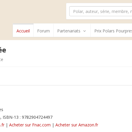
Accueil
Forum
Partenariats
Prix Polars Pourpre
ée
te
es
, ISBN-13 : 9782904724497
.fr
|
Acheter sur Fnac.com
|
Acheter sur Amazon.fr