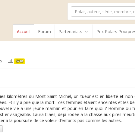
Accueil
Forum
Partenariats
Prix Polars Pourpre
s
5/10
es kilomètres du Mont Saint-Michel, un tueur est en liberté et no
ées. Et il y a pire que la mort : ces femmes étaient enceintes et les 
uvelle vie à une jeune maman et pour en faire quoi ? Homme ou f
st envisageable. Laura Claes, déjà rodée à la chasse aux pires meurtri
cer à la poursuite de ce voleur d’enfants pas comme les autres.
r