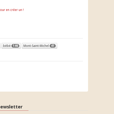
pour en créer un !
bébé
146
Mont-Saint-Michel
41
ewsletter