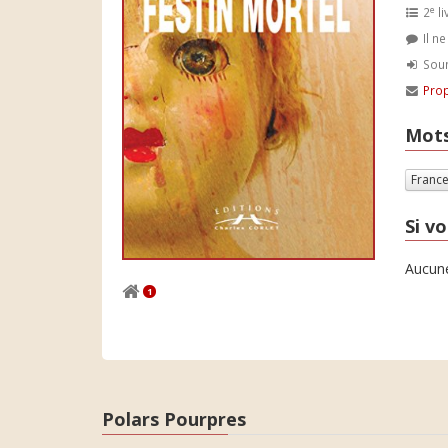
e
2
li
Il n
Soum
Prop
Mots
Franc
Si vo
Aucune
1
Polars Pourpres