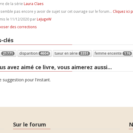
vre de la série
Laura Claes
e semble pas encore y avoir de sujet sur cet ouvrage sur le forum...
Cliquez ici 
is le 11/12/2020 par
LeJugeW
oser des corrections
-clés
e
21771
disparition
4604
tueur en série
3351
femme enceinte
176
us avez aimé ce livre, vous aimerez aussi...
 suggestion pour l'instant.
Sur le forum
N