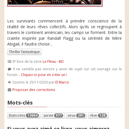
Les survivants commencent à prendre conscience de la
réalité de leurs rêves collectifs. Alors qu'ils se regroupent à
travers le continent américain, les camps se forment. Entre la
crainte inspirée par Randall Flagg ou la sérénité de Mère
Abigail, il faudra choisir...
Thriller fantastique
e
6
livre de la série
Le Fléau - BD
Il ne semble pas encore y avoir de sujet sur cet ouvrage sur le
forum...
Cliquez ici pour en créer un !
Soumis le 25/11/2020 par
El Marco
Proposer des corrections
Mots-clés
Etats-Unis
13664
survie
977
virus
291
rêve
128
Si vous avez aimé ce livre, vous aimerez