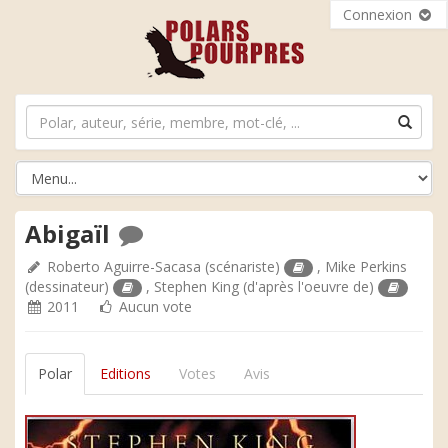
Connexion
Abigaïl
Roberto Aguirre-Sacasa
(scénariste)
,
Mike Perkins
(dessinateur)
,
Stephen King
(d'après l'oeuvre de)
2011
Aucun vote
Polar
Editions
Votes
Avis