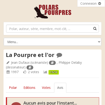
Connexion
La Pourpre et l'or
Jean Dufaux
(scénariste)
,
Philippe Delaby
(dessinateur)
1997
2 votes
7.5/10
Polar
Editions
Votes
Avis
Aucun avis pour l'instant...