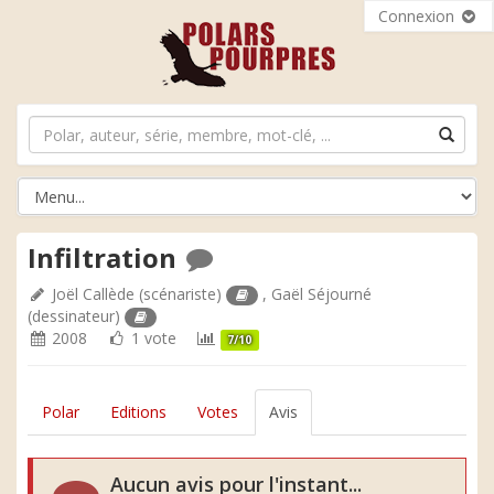
Connexion
Infiltration
Joël Callède
(scénariste)
,
Gaël Séjourné
(dessinateur)
2008
1 vote
7/10
Polar
Editions
Votes
Avis
Aucun avis pour l'instant...