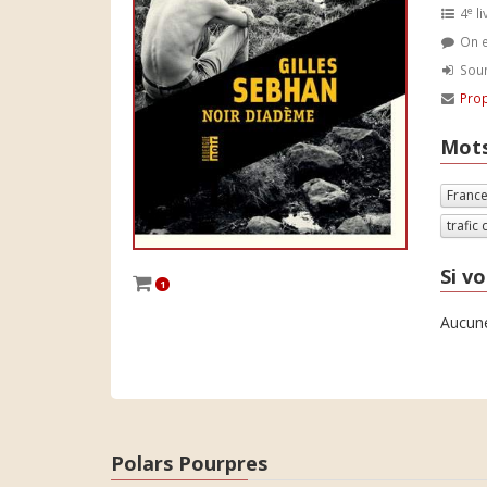
e
4
li
On e
Soum
Prop
Mots
Franc
trafic
Si vo
1
Aucune
Polars Pourpres