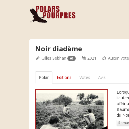
Noir diadème
Gilles Sebhan
2021
Aucun vot
Polar
Editions
Votes
Avis
Lorsqu
lieute
offrir
Bauman
du Nor
Roman