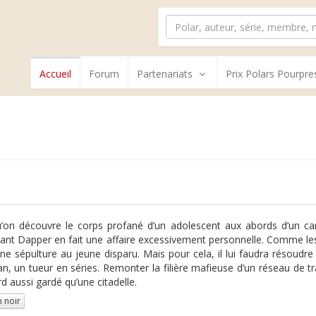
Accueil
Forum
Partenariats
Prix Polars Pourpre
e
’on découvre le corps profané d’un adolescent aux abords d’un ca
nant Dapper en fait une affaire excessivement personnelle. Comme les 
 une sépulture au jeune disparu. Mais pour cela, il lui faudra résoud
, un tueur en séries. Remonter la filière mafieuse d’un réseau de tra
d aussi gardé qu’une citadelle.
 noir