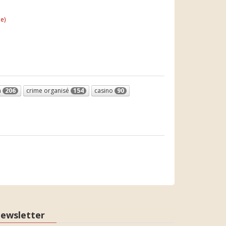
e)
n
206
crime organisé
154
casino
90
ewsletter