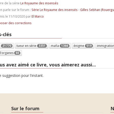
vre de la série
Le Royaume des insensés
n parle sur le forum :
Série Le Royaume des insensés - Gilles Sebhan (Rouergu
is le 11/10/2020 par
El Marco
oser des corrections
-clés
e
21770
tueur en série
3351
mafia
1366
énigme
519
immigratio
 d'organes
60
us avez aimé ce livre, vous aimerez aussi...
 suggestion pour l'instant.
Sur le forum
N