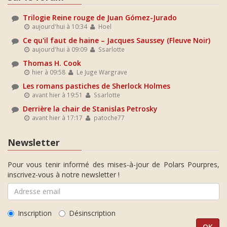
Trilogie Reine rouge de Juan Gómez-Jurado
aujourd'hui à 10:34
Hoel
Ce qu'il faut de haine – Jacques Saussey (Fleuve Noir)
aujourd'hui à 09:09
Ssarlotte
Thomas H. Cook
hier à 09:58
Le Juge Wargrave
Les romans pastiches de Sherlock Holmes
avant hier à 19:51
Ssarlotte
Derrière la chair de Stanislas Petrosky
avant hier à 17:17
patoche77
Newsletter
Pour vous tenir informé des mises-à-jour de Polars Pourpres,
inscrivez-vous à notre newsletter !
Inscription
Désinscription