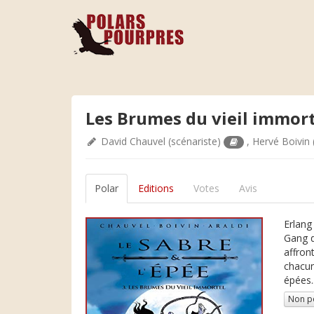
Les Brumes du vieil immor
David Chauvel
(scénariste)
,
Hervé Boivin
Polar
Editions
Votes
Avis
Erlang
Gang d
affron
chacun
épées..
Non p