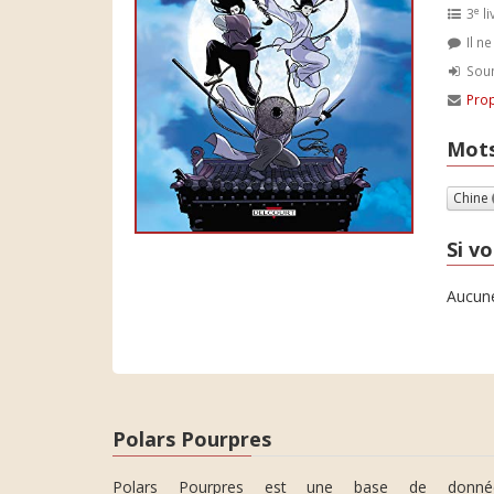
e
3
li
Il n
Soum
Prop
Mots
Chine
Si vo
Aucune
Polars Pourpres
Polars Pourpres est une base de donné