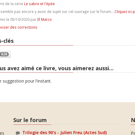
vre de la série
Le sabre et l'épée
e semble pas encore y avoir de sujet sur cet ouvrage sur le forum...
Cliquez ici 
is le 05/10/2020 par
El Marco
oser des corrections
-clés
626
us avez aimé ce livre, vous aimerez aussi...
 suggestion pour l'instant.
Sur le forum
N
Trilogie des 90's - Julien Freu (Actes Sud)
es
P