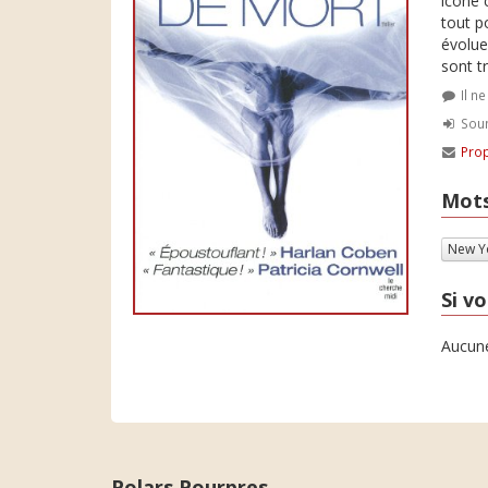
icône 
tout p
évolue
sont t
Il n
Soum
Prop
Mots
New Y
Si vo
Aucune
Polars Pourpres