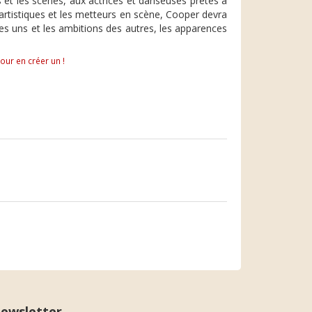
s et les scènes, aux actrices et danseuses prêtes à
s artistiques et les metteurs en scène, Cooper devra
es uns et les ambitions des autres, les apparences
pour en créer un !
ewsletter