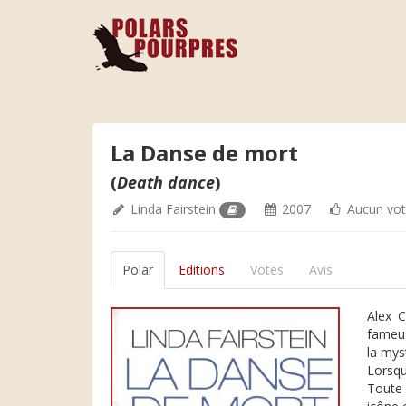
La Danse de mort
(
Death dance
)
Linda Fairstein
2007
Aucun vo
Polar
Editions
Votes
Avis
Alex C
fameus
la mys
Lorsqu
Toute 