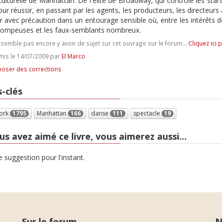
culturelle de Manhattan. De l'élite de Broadway, qui contrôle les star
our réussir, en passant par les agents, les producteurs, les directeur
r avec précaution dans un entourage sensible où, entre les intérêts d
rompeuses et les faux-semblants nombreux.
e semble pas encore y avoir de sujet sur cet ouvrage sur le forum...
Cliquez ici 
is le 14/07/2009 par
El Marco
oser des corrections
-clés
ork
1795
Manhattan
166
danse
111
spectacle
19
us avez aimé ce livre, vous aimerez aussi...
 suggestion pour l'instant.
Sur le forum
N