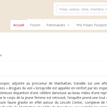
Accueil
Forum
Partenariats
Prix Polars Pourpre
te
ooper, adjointe au procureur de Manhattan, travaille sur une affai
es « drogues du viol » lorsqu'elle est appelée en renfort par les ins
térieuse disparition d'une célèbre danseuse au beau milieu d'une rep
e le corps de la jeune femme est retrouvé, l'enquête prend une tout aut
une faune gravite en effet autour du Lincoln Center, complexe de sa