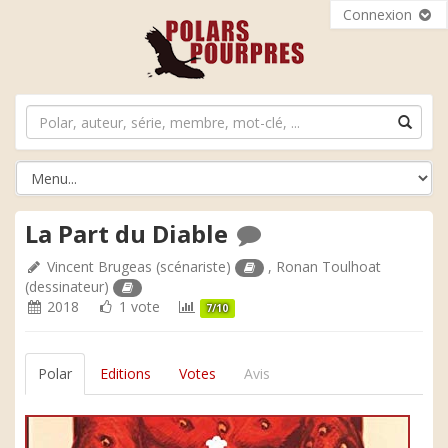
Connexion
La Part du Diable
Vincent Brugeas
(scénariste)
,
Ronan Toulhoat
(dessinateur)
2018
1 vote
7/10
Polar
Editions
Votes
Avis