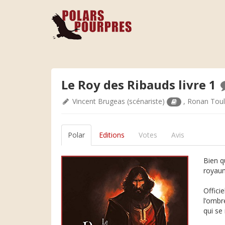
Le Roy des Ribauds livre 1
Vincent Brugeas
(scénariste)
,
Ronan Tou
Polar
Editions
Votes
Avis
Bien q
royau
Offici
l’ombr
qui se