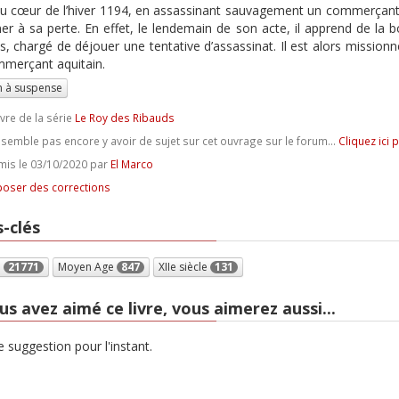
u cœur de l’hiver 1194, en assassinant sauvagement un commerçant b
er à sa perte. En effet, le lendemain de son acte, il apprend de la
s, chargé de déjouer une tentative d’assassinat. Il est alors missionn
merçant aquitain.
 à suspense
ivre de la série
Le Roy des Ribauds
e semble pas encore y avoir de sujet sur cet ouvrage sur le forum...
Cliquez ici 
is le 03/10/2020 par
El Marco
oser des corrections
-clés
e
21771
Moyen Age
847
XIIe siècle
131
us avez aimé ce livre, vous aimerez aussi...
 suggestion pour l'instant.