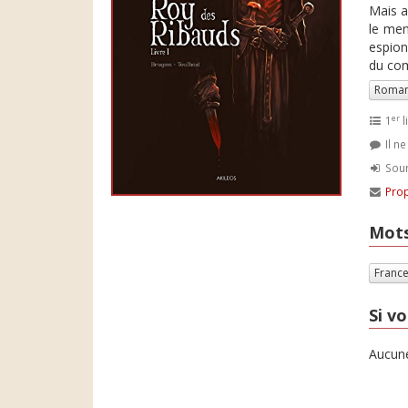
Mais a
le men
espion
du com
Roman
er
1
l
Il n
Soum
Prop
Mots
Franc
Si vo
Aucune