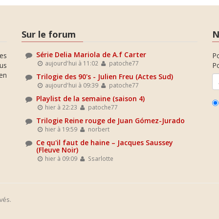
Sur le forum
N
Série Delia Mariola de A.f Carter
es
P
aujourd'hui à 11:02
patoche77
ous
Po
en
Trilogie des 90's - Julien Freu (Actes Sud)
aujourd'hui à 09:39
patoche77
Playlist de la semaine (saison 4)
hier à 22:23
patoche77
Trilogie Reine rouge de Juan Gómez-Jurado
hier à 19:59
norbert
Ce qu'il faut de haine – Jacques Saussey
(Fleuve Noir)
hier à 09:09
Ssarlotte
vés.