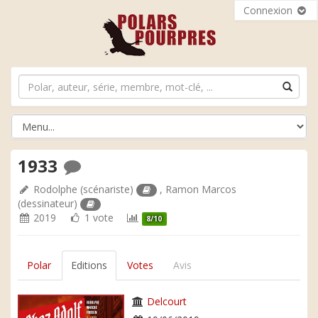
Connexion
1933
Rodolphe
(scénariste)
,
Ramon Marcos
(dessinateur)
2019
1 vote
8/10
Polar
Editions
Votes
Avis
Delcourt