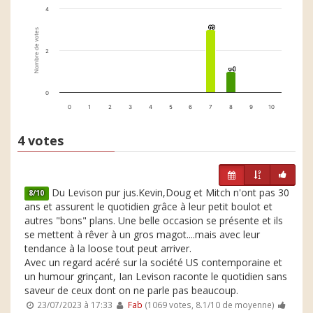
4
3
3
Nombre de votes
2
1
1
0
0
1
2
3
4
5
6
7
8
9
10
4 votes
Du Levison pur jus.Kevin,Doug et Mitch n'ont pas 30
8/10
ans et assurent le quotidien grâce à leur petit boulot et
autres "bons" plans. Une belle occasion se présente et ils
se mettent à rêver à un gros magot....mais avec leur
tendance à la loose tout peut arriver.
Avec un regard acéré sur la société US contemporaine et
un humour grinçant, Ian Levison raconte le quotidien sans
saveur de ceux dont on ne parle pas beaucoup.
23/07/2023 à 17:33
Fab
(1069 votes, 8.1/10 de moyenne)