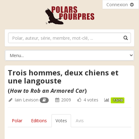
Connexion
Trois hommes, deux chiens et
une langouste
(
How to Rob an Armored Car
)
Iain Levison
2009
4 votes
7.3/10
Polar
Editions
Votes
Avis