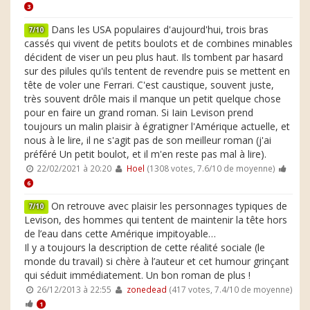
3
Dans les USA populaires d'aujourd'hui, trois bras
7/10
cassés qui vivent de petits boulots et de combines minables
décident de viser un peu plus haut. Ils tombent par hasard
sur des pilules qu'ils tentent de revendre puis se mettent en
tête de voler une Ferrari. C'est caustique, souvent juste,
très souvent drôle mais il manque un petit quelque chose
pour en faire un grand roman. Si Iain Levison prend
toujours un malin plaisir à égratigner l'Amérique actuelle, et
nous à le lire, il ne s'agit pas de son meilleur roman (j'ai
préféré Un petit boulot, et il m'en reste pas mal à lire).
22/02/2021 à 20:20
Hoel
(1308 votes, 7.6/10 de moyenne)
6
On retrouve avec plaisir les personnages typiques de
7/10
Levison, des hommes qui tentent de maintenir la tête hors
de l’eau dans cette Amérique impitoyable…
Il y a toujours la description de cette réalité sociale (le
monde du travail) si chère à l’auteur et cet humour grinçant
qui séduit immédiatement. Un bon roman de plus !
26/12/2013 à 22:55
zonedead
(417 votes, 7.4/10 de moyenne)
1