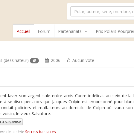
Accueil
Forum
Partenariats
Prix Polars Pourpre
hs
(dessinateur)
2006
Aucun vote
t laver son argent sale entre amis Cadre indélicat au sein de la
e à se disculper alors que Jacques Colpin est emprisonné pour blan
conduit policiers et malfaiteurs au domicile de Colpin où Ivana so
e voisin, le vieux Salvatore.
 à suspense
ivre de la série
Secrets bancaires