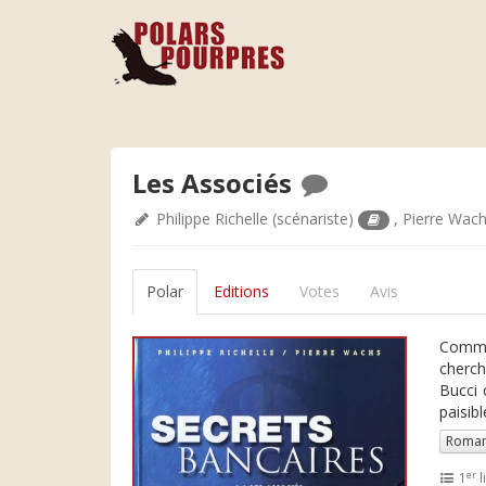
Les Associés
Philippe Richelle
(scénariste)
,
Pierre Wac
Polar
Editions
Votes
Avis
Commen
cherch
Bucci 
paisibl
Roman
er
1
l