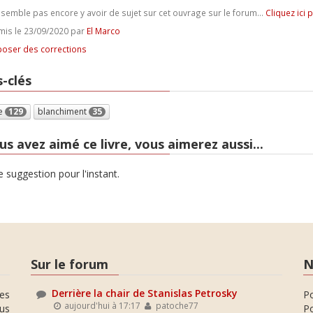
e semble pas encore y avoir de sujet sur cet ouvrage sur le forum...
Cliquez ici 
is le 23/09/2020 par
El Marco
oser des corrections
-clés
ce
129
blanchiment
35
us avez aimé ce livre, vous aimerez aussi...
 suggestion pour l'instant.
Sur le forum
N
Derrière la chair de Stanislas Petrosky
es
P
aujourd'hui à 17:17
patoche77
ous
Po