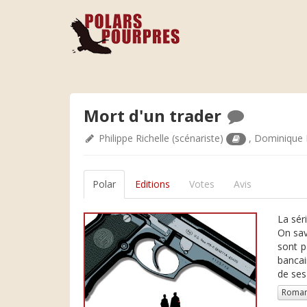
Mort d'un trader
Philippe Richelle
(scénariste)
,
Dominique
Polar
Editions
Votes
Avis
La séri
On sav
sont p
bancai
de ses
Roman