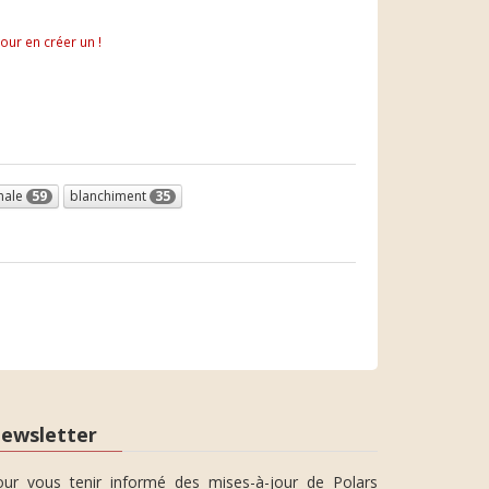
pour en créer un !
onale
59
blanchiment
35
ewsletter
our vous tenir informé des mises-à-jour de Polars