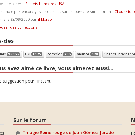
ivre de la série
Secrets bancaires USA
e semble pas encore y avoir de sujet sur cet ouvrage sur le forum...
Cliquez ici 
is le 23/09/2020 par
El Marco
oser des corrections
-clés
Unis
13665
FBI
1175
complot
706
finance
129
finance internati
us avez aimé ce livre, vous aimerez aussi...
 suggestion pour l'instant.
Sur le forum
N
Trilogie Reine rouge de Juan Gómez-Jurado
es
P