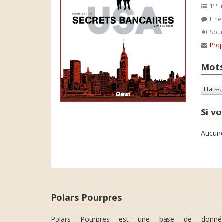
er
1
l
Il n
Soum
Prop
Mots
Etats-
Si vo
Aucune
Polars Pourpres
Polars Pourpres est une base de donné