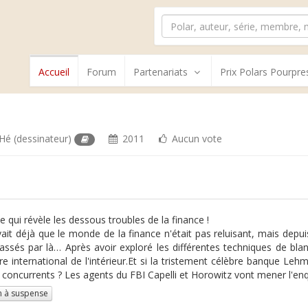
Accueil
Forum
Partenariats
Prix Polars Pourpre
 Hé
(dessinateur)
2011
Aucun vote
e qui révèle les dessous troubles de la finance !
ait déjà que le monde de la finance n'était pas reluisant, mais depuis 
assés par là… Après avoir exploré les différentes techniques de bla
re international de l'intérieur.Et si la tristement célèbre banque Le
 concurrents ? Les agents du FBI Capelli et Horowitz vont mener l'en
 à suspense