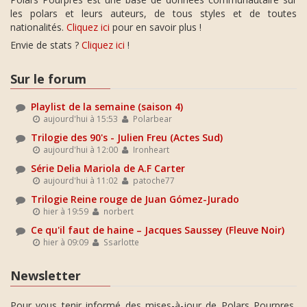
les polars et leurs auteurs, de tous styles et de toutes
nationalités.
Cliquez ici
pour en savoir plus !
Envie de stats ?
Cliquez ici
!
Sur le forum
Playlist de la semaine (saison 4)
aujourd'hui à 15:53
Polarbear
Trilogie des 90's - Julien Freu (Actes Sud)
aujourd'hui à 12:00
Ironheart
Série Delia Mariola de A.F Carter
aujourd'hui à 11:02
patoche77
Trilogie Reine rouge de Juan Gómez-Jurado
hier à 19:59
norbert
Ce qu'il faut de haine – Jacques Saussey (Fleuve Noir)
hier à 09:09
Ssarlotte
Newsletter
Pour vous tenir informé des mises-à-jour de Polars Pourpres,