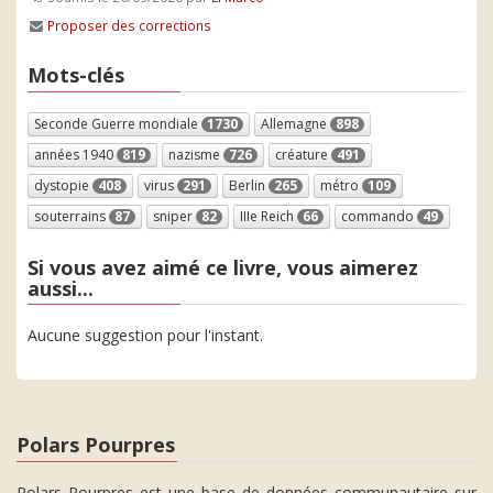
Proposer des corrections
Mots-clés
Seconde Guerre mondiale
1730
Allemagne
898
années 1940
819
nazisme
726
créature
491
dystopie
408
virus
291
Berlin
265
métro
109
souterrains
87
sniper
82
IIIe Reich
66
commando
49
Si vous avez aimé ce livre, vous aimerez
aussi...
Aucune suggestion pour l'instant.
Polars Pourpres
Polars Pourpres est une base de données communautaire sur