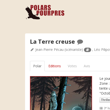
La Terre creuse
Jean-Pierre Pécau
(scénariste)
,
Léo Pilipo
Polar
Editions
Votes
Avis
Le jou
Zone :
tente 
"Octob
Thrille
e
3
li