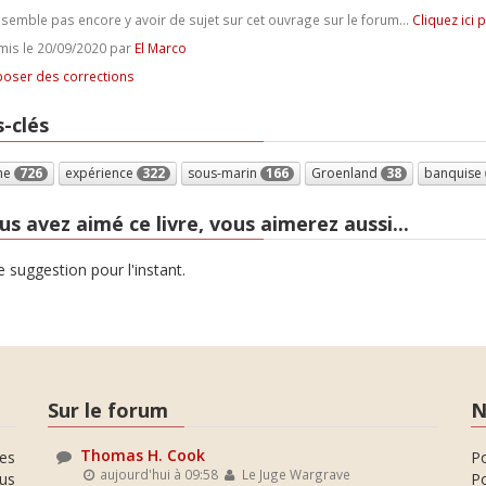
e semble pas encore y avoir de sujet sur cet ouvrage sur le forum...
Cliquez ici 
is le 20/09/2020 par
El Marco
oser des corrections
-clés
me
726
expérience
322
sous-marin
166
Groenland
38
banquise
us avez aimé ce livre, vous aimerez aussi...
 suggestion pour l'instant.
Sur le forum
N
Thomas H. Cook
es
P
aujourd'hui à 09:58
Le Juge Wargrave
ous
Po