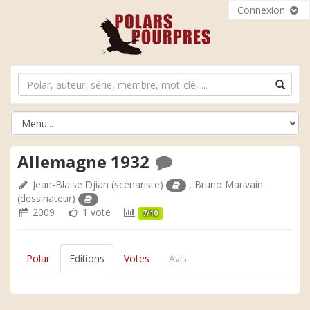
Connexion
Allemagne 1932
Jean-Blaise Djian
(scénariste)
,
Bruno Marivain
(dessinateur)
2009
1 vote
7/10
Polar
Editions
Votes
Avis