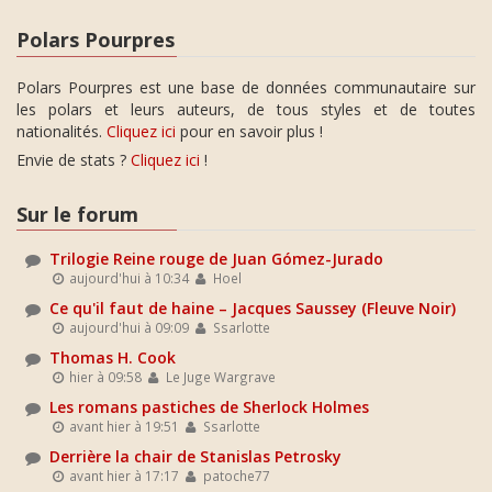
Polars Pourpres
Polars Pourpres est une base de données communautaire sur
les polars et leurs auteurs, de tous styles et de toutes
nationalités.
Cliquez ici
pour en savoir plus !
Envie de stats ?
Cliquez ici
!
Sur le forum
Trilogie Reine rouge de Juan Gómez-Jurado
aujourd'hui à 10:34
Hoel
Ce qu'il faut de haine – Jacques Saussey (Fleuve Noir)
aujourd'hui à 09:09
Ssarlotte
Thomas H. Cook
hier à 09:58
Le Juge Wargrave
Les romans pastiches de Sherlock Holmes
avant hier à 19:51
Ssarlotte
Derrière la chair de Stanislas Petrosky
avant hier à 17:17
patoche77